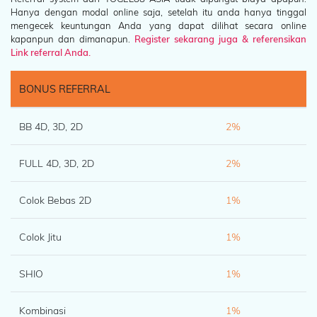
Hanya dengan modal online saja, setelah itu anda hanya tinggal
mengecek keuntungan Anda yang dapat dilihat secara online
REFERRAL
kapanpun dan dimanapun.
Register sekarang juga & referensikan
Link referral Anda.
PROMOSI
BONUS REFERRAL
HUBUNGI
KAMI
BB 4D, 3D, 2D
2%
DOWNLOAD
FULL 4D, 3D, 2D
2%
DAFTAR
Colok Bebas 2D
1%
MASUK
Lupa
Colok Jitu
1%
Password?
SHIO
1%
Butuh
LIVE
Bantuan?
CHAT
Kombinasi
1%