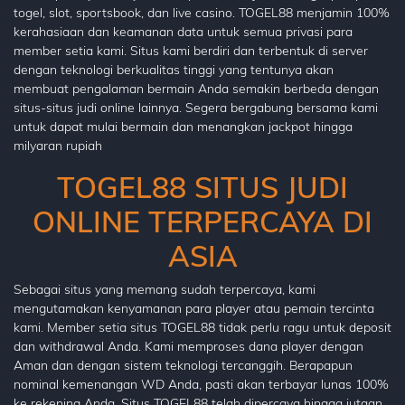
togel, slot, sportsbook, dan live casino. TOGEL88 menjamin 100%
kerahasiaan dan keamanan data untuk semua privasi para
member setia kami. Situs kami berdiri dan terbentuk di server
dengan teknologi berkualitas tinggi yang tentunya akan
membuat pengalaman bermain Anda semakin berbeda dengan
situs-situs judi online lainnya. Segera bergabung bersama kami
untuk dapat mulai bermain dan menangkan jackpot hingga
milyaran rupiah
TOGEL88 SITUS JUDI
ONLINE TERPERCAYA DI
ASIA
Sebagai situs yang memang sudah terpercaya, kami
mengutamakan kenyamanan para player atau pemain tercinta
kami. Member setia situs TOGEL88 tidak perlu ragu untuk deposit
dan withdrawal Anda. Kami memproses dana player dengan
Aman dan dengan sistem teknologi tercanggih. Berapapun
nominal kemenangan WD Anda, pasti akan terbayar lunas 100%
ke rekening Anda. Situs TOGEL88 telah dipercaya hingga jutaan