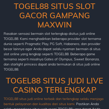
TOGEL88 SITUS SLOT
GACOR GAMPANG
MAXWIN
Rasakan sensasi bermain slot terlengkap disitus judi online
TOGEL88. Kami menghadirkan beberapa provider slot ternama
dunia seperti Pragmatic Play, PG Soft, Habanero, dan provider
besar lainnya agar Anda dapat selalu nyaman bermain di situs
slot online yang lengkap seperti TOGEL88. Beberapa game
ternama seperti misalnya Gates of Olympus, Sweet Bonanza,
dan starlight princess dapat anda termukan di situs judi online
TOGEL88.
TOGEL88 SITUS JUDI LIVE
CASINO TERLENGKAP
TOGEL88 situs judi online terbaik dan terlengkap selalu menjaga
bentuk pelayanan dan kualitas dari situs kami.
Pastikan Anda
selalu mengakses situs web resmi TOGEL88 yang dapat Anda