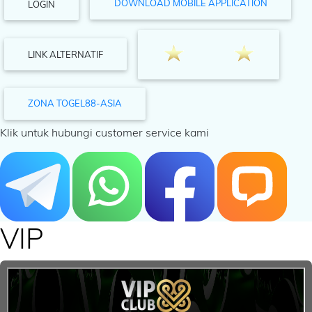
DOWNLOAD MOBILE APPLICATION
LOGIN
LINK ALTERNATIF
ZONA TOGEL88-ASIA
Klik untuk hubungi customer service kami
VIP