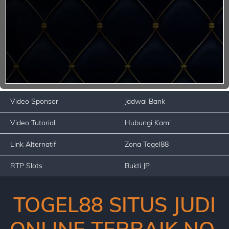
Video Sponsor
Jadwal Bank
Video Tutorial
Hubungi Kami
Link Alternatif
Zona Togel88
RTP Slots
Bukti JP
TOGEL88 SITUS JUDI
ONLINE TERBAIK NO.